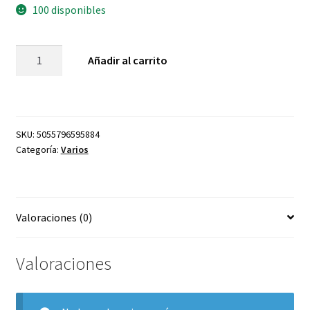
100 disponibles
Varillas
Añadir al carrito
de
Incienso
Satya
15gm
SKU:
5055796595884
- Romero
Categoría:
Varios
cantidad
Valoraciones (0)
Valoraciones