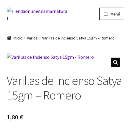
Ir
Ir
Menú
a
al
la
contenido
Inicio
navegación
Inicio
Varios
Varillas de Incienso Satya 15gm – Romero
Blog
Carrito
Varillas de Incienso Satya
Finalizar compra
15gm – Romero
Mi cuenta
1,80
€