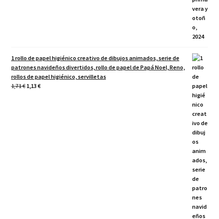
1 rollo de papel higiénico creativo de dibujos animados, serie de
patrones navideños divertidos, rollo de papel de Papá Noel, Reno,
rollos de papel higiénico, servilletas
El
El
1,71
€
1,13
€
precio
precio
original
actual
era:
es:
1,71 €.
1,13 €.