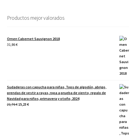
Productos mejor valorados
Omen Cabernet Sauvignon 2018
31,86
€
Sudaderas con capucha para niñas, Tops de algodón, abrigo,
prendas de vestir a rayas, ropa a prueba de viento, regalo de
Navidad para niños, primavera y otoño, 2024
El
El
21,76
€
15,23
€
precio
precio
original
actual
era:
es:
21,76 €.
15,23 €.