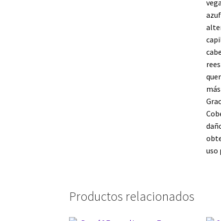
vega
azuf
alte
capi
cabe
rees
quer
más 
Grac
Cobe
daño
obte
uso 
Productos relacionados