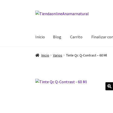
Ir
Ir
a
al
la
contenido
navegación
Inicio
Blog
Carrito
Finalizar c
Inicio
Blog
Carrito
Finalizar compra
Mi cuent
Inicio
Varios
Tinte Qc Q-Contrast – 60 Ml