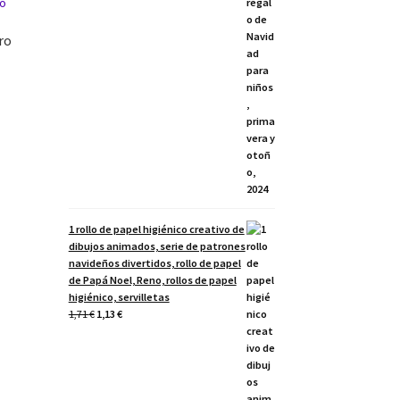
ro
1 rollo de papel higiénico creativo de
dibujos animados, serie de patrones
navideños divertidos, rollo de papel
de Papá Noel, Reno, rollos de papel
higiénico, servilletas
El
El
1,71
€
1,13
€
precio
precio
original
actual
era:
es:
1,71 €.
1,13 €.