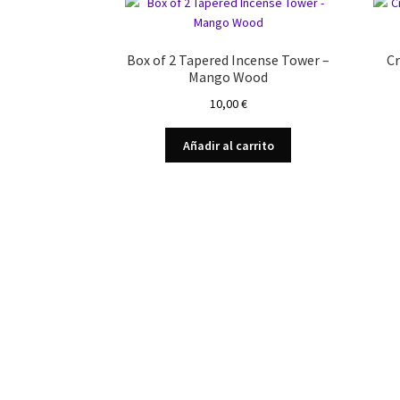
Box of 2 Tapered Incense Tower –
C
Mango Wood
10,00
€
Añadir al carrito