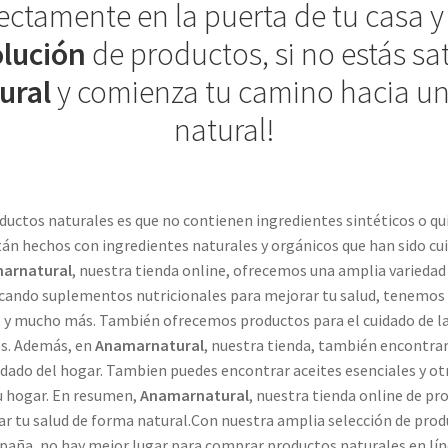
ectamente en la puerta de tu casa 
olución
de productos, si no estás sa
ural
y comienza tu camino hacia un
natural!
roductos naturales es que no contienen ingredientes sintéticos o q
stán hechos con ingredientes naturales y orgánicos que han sido 
arnatural
, nuestra tienda online, ofrecemos una amplia variedad
uscando suplementos nutricionales para mejorar tu salud, tenemos 
, y mucho más. También ofrecemos productos para el cuidado de la 
es. Además, en
Anamarnatural
, nuestra tienda, también encontrar
dado del hogar. Tambien puedes encontrar aceites esenciales y o
tu hogar. En resumen,
Anamarnatural
, nuestra tienda online de pr
ar tu salud de forma natural.Con nuestra amplia selección de prod
paña, no hay mejor lugar para comprar productos naturales en lín