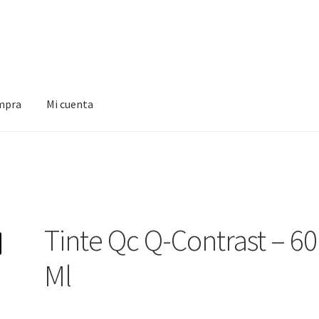
ompra
Mi cuenta
a
Tinte Qc Q-Contrast – 60
Ml