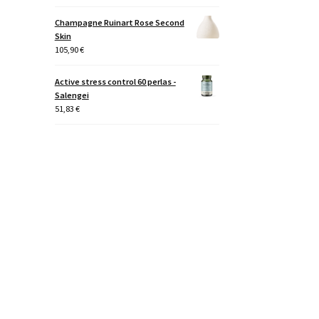
Champagne Ruinart Rose Second
Skin
105,90
€
Active stress control 60 perlas -
Salengei
51,83
€