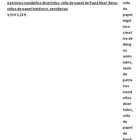
patrones navideños divertidos, rollo de papel de Papá Noel, Reno,
rollos de papel higiénico, servilletas
El
El
1,71
€
1,13
€
precio
precio
original
actual
era:
es:
1,71 €.
1,13 €.