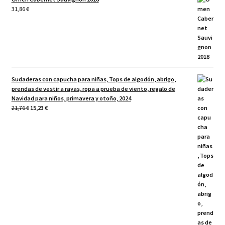
31,86
€
Sudaderas con capucha para niñas, Tops de algodón, abrigo,
prendas de vestir a rayas, ropa a prueba de viento, regalo de
Navidad para niños, primavera y otoño, 2024
El
El
21,76
€
15,23
€
precio
precio
original
actual
era:
es:
21,76 €.
15,23 €.