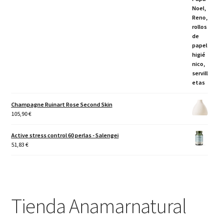
Champagne Ruinart Rose Second Skin
105,90
€
Active stress control 60 perlas - Salengei
51,83
€
Tienda Anamarnatural