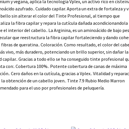
ium y vegana, aplica la tecnología Vplex, un activo rico en cisteín
oácido azufrado.. Cuidado capilar. Aporta un extra de fortaleza y v
abello sin alterar el color del Tinte Profesional, al tiempo que
taliza la fibra capilar y repara la cutícula dañada acondicionandola
e el interior del cabello.. La Arginina, es un aminoácido de bajo pe
cular que reestructura la fibra capilar fortaleciendo y dando cohe
s fibras de queratina.. Coloración. Como resultado, el color del cab
ás vivo, más duradero, potenciando un brillo superior, sin dañar la
d capilar.. Gracias a todo ello se ha conseguido tinte profesional q
ta con:. Cobertura 100%.. Potente cobertura de canas de máxima
ción.. Cero daños en la cutícula, gracias a Vplex.. Vitalidad y repara
 la obtención de un cabello joven.. Tinte 7.9 Rubio Medio Marron
mendado para el uso por profesionales de peluquería.