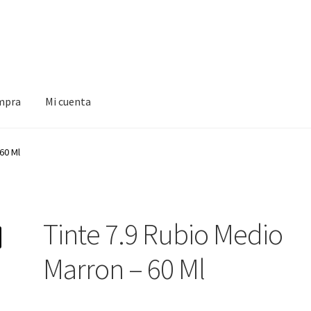
ompra
Mi cuenta
a
60 Ml
Tinte 7.9 Rubio Medio
Marron – 60 Ml