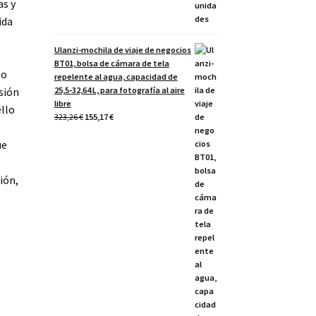
as y
ida
Ulanzi-mochila de viaje de negocios
BT01, bolsa de cámara de tela
so
repelente al agua, capacidad de
25,5-32,64 L, para fotografía al aire
sión
libre
ello
El
El
323,26
€
155,17
€
precio
precio
original
actual
ue
era:
es:
323,26 €.
155,17 €.
ción,