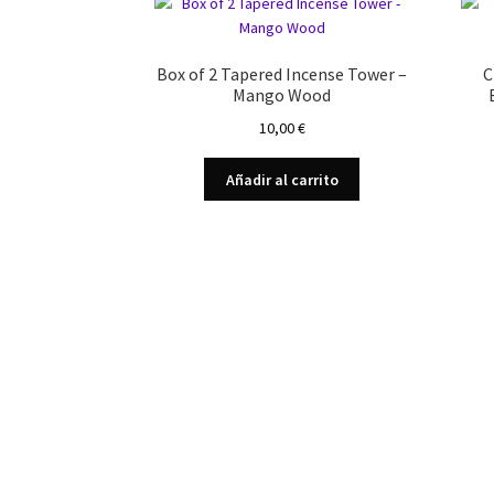
Box of 2 Tapered Incense Tower –
C
Mango Wood
10,00
€
Añadir al carrito