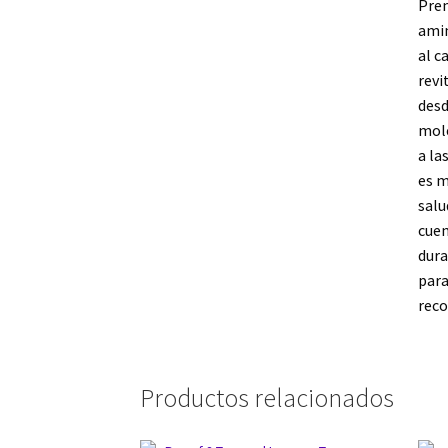
Prem
amin
al c
revi
desd
mole
a la
es m
salu
cuen
dura
para
reco
Productos relacionados