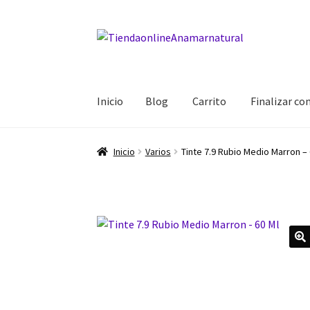
Ir
Ir
a
al
la
contenido
navegación
Inicio
Blog
Carrito
Finalizar c
Inicio
Blog
Carrito
Finalizar compra
Mi cuent
Inicio
Varios
Tinte 7.9 Rubio Medio Marron – 