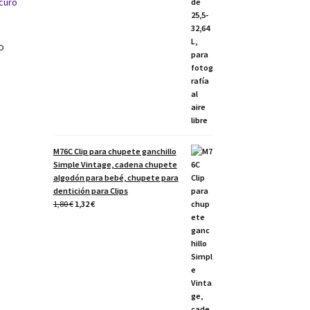
o
M76C Clip para chupete ganchillo
Simple Vintage, cadena chupete
algodón para bebé, chupete para
dentición para Clips
El
El
1,80
€
1,32
€
precio
precio
original
actual
era:
es:
1,80 €.
1,32 €.