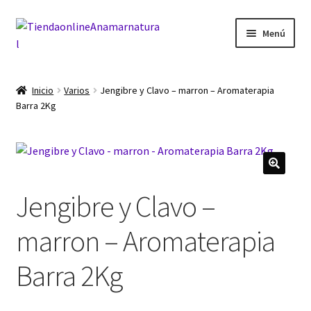
Ir
Ir
Menú
a
al
la
contenido
Inicio
navegación
Inicio
Varios
Jengibre y Clavo – marron – Aromaterapia
Barra 2Kg
Blog
Carrito
Finalizar compra
Jengibre y Clavo –
Mi cuenta
marron – Aromaterapia
Barra 2Kg