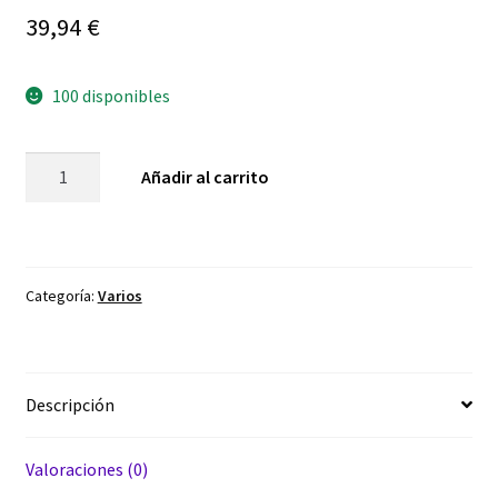
39,94
€
100 disponibles
Jengibre
Añadir al carrito
y
Clavo
-
marron
Categoría:
Varios
-
Aromaterapia
Barra
2Kg
Descripción
cantidad
Valoraciones (0)