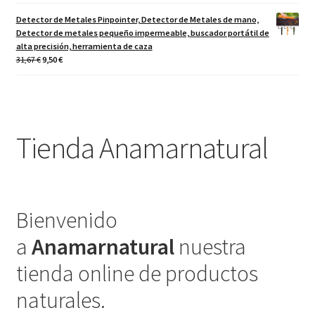
Detector de Metales Pinpointer, Detector de Metales de mano,
Detector de metales pequeño impermeable, buscador portátil de
alta precisión, herramienta de caza
El
El
31,67
€
9,50
€
precio
precio
original
actual
era:
es:
31,67 €.
9,50 €.
Tienda Anamarnatural
Bienvenido
a
Anamarnatural
nuestra
tienda online de productos
naturales.