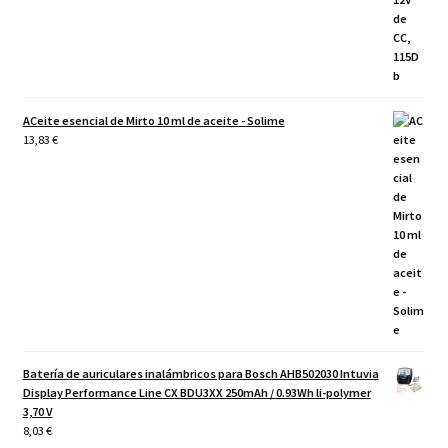
ACeite esencial de Mirto 10 ml de aceite - Solime
13,83
€
Batería de auriculares inalámbricos para Bosch AHB502030 Intuvia
Display Performance Line CX BDU3XX 250mAh / 0.93Wh li-polymer
3,70 V
8,03
€