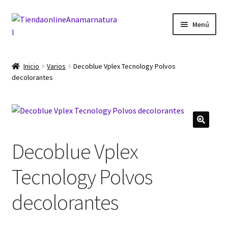
Ir
Ir
Menú
a
al
la
contenido
Inicio
navegación
Inicio
Varios
Decoblue Vplex Tecnology Polvos
decolorantes
Blog
Carrito
Finalizar compra
Decoblue Vplex
Mi cuenta
Tecnology Polvos
decolorantes