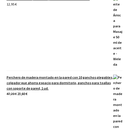
12,95
€
Perchero de madera montado en la pared con 10 ganchos plegables,
colgador que ahorra espacio para dormitorio, ganchos para toallas
con soporte de pared, 1 ud.
El
El
47,20
€
23,60
€
precio
precio
original
actual
era:
es:
47,20 €.
23,60 €.