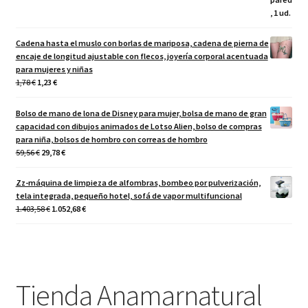
Cadena hasta el muslo con borlas de mariposa, cadena de pierna de
encaje de longitud ajustable con flecos, joyería corporal acentuada
para mujeres y niñas
El
El
1,78
€
1,23
€
precio
precio
original
actual
Bolso de mano de lona de Disney para mujer, bolsa de mano de gran
era:
es:
capacidad con dibujos animados de Lotso Alien, bolso de compras
1,78 €.
1,23 €.
para niña, bolsos de hombro con correas de hombro
El
El
59,56
€
29,78
€
precio
precio
original
actual
Zz-máquina de limpieza de alfombras, bombeo por pulverización,
era:
es:
tela integrada, pequeño hotel, sofá de vapor multifuncional
59,56 €.
29,78 €.
El
El
1.403,58
€
1.052,68
€
precio
precio
original
actual
era:
es:
1.403,58 €.
1.052,68 €.
Tienda Anamarnatural