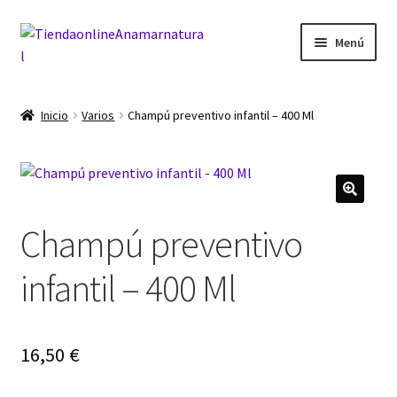
Ir
Ir
Menú
a
al
la
contenido
Inicio
navegación
Inicio
Varios
Champú preventivo infantil – 400 Ml
Blog
Carrito
Champú preventivo
Finalizar compra
infantil – 400 Ml
Mi cuenta
16,50
€