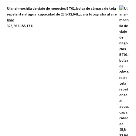
Ulanzi-mochila de viaje de negocios BT01, bolsa de cámara de tela
repelente al agua, capacidad de 25,5-32,64 L, para fotografía al aire
libre
El
El
323,26
€
155,17
€
precio
precio
original
actual
era:
es:
323,26 €.
155,17 €.