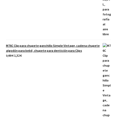
M76C Clip para chupete ganchillo Simple Vintage, cadena chupete
algodón para bebé, chupete para dentición para Clips
El
El
1,80
€
1,32
€
precio
precio
original
actual
era:
es:
1,80 €.
1,32 €.