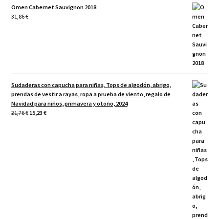
Omen Cabernet Sauvignon 2018
31,86
€
Sudaderas con capucha para niñas, Tops de algodón, abrigo,
prendas de vestir a rayas, ropa a prueba de viento, regalo de
Navidad para niños, primavera y otoño, 2024
El
El
21,76
€
15,23
€
precio
precio
original
actual
era:
es:
21,76 €.
15,23 €.