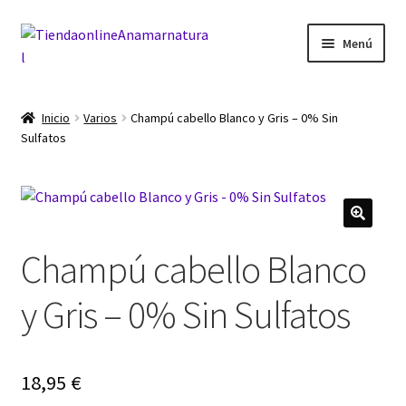
Ir
Ir
Menú
a
al
la
contenido
Inicio
navegación
Inicio
Varios
Champú cabello Blanco y Gris – 0% Sin
Sulfatos
Blog
Carrito
Finalizar compra
Champú cabello Blanco
Mi cuenta
y Gris – 0% Sin Sulfatos
18,95
€