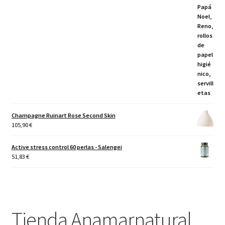
Champagne Ruinart Rose Second Skin
105,90
€
Active stress control 60 perlas - Salengei
51,83
€
Tienda Anamarnatural