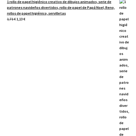
1 rollo de papel higiénico creativo de dibujos animados, serie de
patrones navideños divertidos, rollo de papel de Papá Noel, Reno,
rollos de papel higiénico, servilletas
El
El
1,71
€
1,13
€
precio
precio
original
actual
era:
es:
1,71 €.
1,13 €.