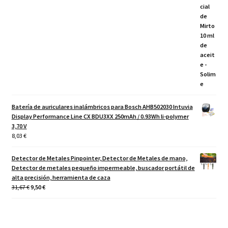
Batería de auriculares inalámbricos para Bosch AHB502030 Intuvia
Display Performance Line CX BDU3XX 250mAh / 0.93Wh li-polymer
3,70 V
8,03
€
Detector de Metales Pinpointer, Detector de Metales de mano,
Detector de metales pequeño impermeable, buscador portátil de
alta precisión, herramienta de caza
El
El
31,67
€
9,50
€
precio
precio
original
actual
era:
es:
31,67 €.
9,50 €.