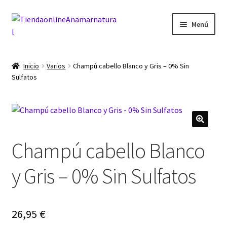
Ir
Ir
Menú
a
al
la
contenido
Inicio
navegación
Inicio
Varios
Champú cabello Blanco y Gris – 0% Sin
Sulfatos
Blog
Carrito
Finalizar compra
Champú cabello Blanco
Mi cuenta
y Gris – 0% Sin Sulfatos
26,95
€