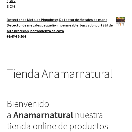
3,70 V
8,03
€
Detector de Metales Pinpointer, Detector de Metales de mano,
Detector de metales pequeño impermeable, buscador portátil de
alta precisión, herramienta de caza
El
El
31,67
€
9,50
€
precio
precio
original
actual
era:
es:
31,67 €.
9,50 €.
Tienda Anamarnatural
Bienvenido
a
Anamarnatural
nuestra
tienda online de productos