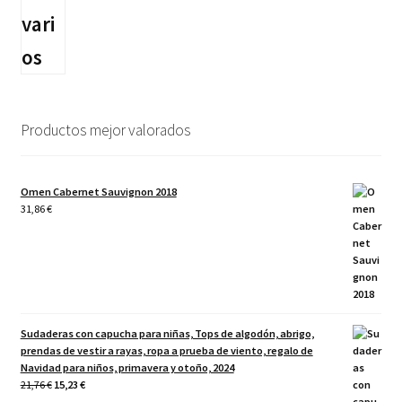
Productos mejor valorados
Omen Cabernet Sauvignon 2018
31,86
€
Sudaderas con capucha para niñas, Tops de algodón, abrigo,
prendas de vestir a rayas, ropa a prueba de viento, regalo de
Navidad para niños, primavera y otoño, 2024
El
El
21,76
€
15,23
€
precio
precio