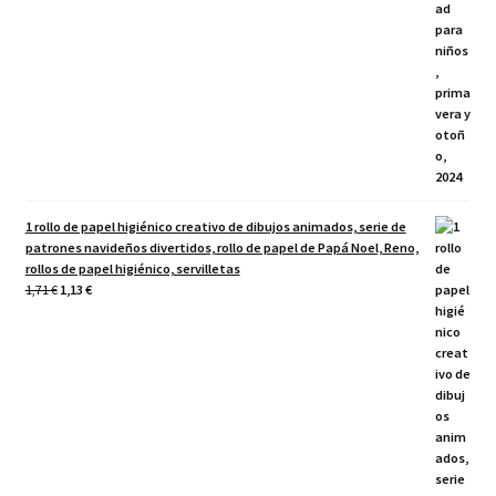
1 rollo de papel higiénico creativo de dibujos animados, serie de
patrones navideños divertidos, rollo de papel de Papá Noel, Reno,
rollos de papel higiénico, servilletas
El
El
1,71
€
1,13
€
precio
precio
original
actual
era:
es:
1,71 €.
1,13 €.