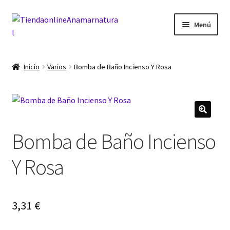
Ir
Ir
Menú
a
al
la
contenido
Inicio
navegación
Inicio
Varios
Bomba de Baño Incienso Y Rosa
Blog
Carrito
Bomba de Baño Incienso
Finalizar compra
Y Rosa
Mi cuenta
3,31
€