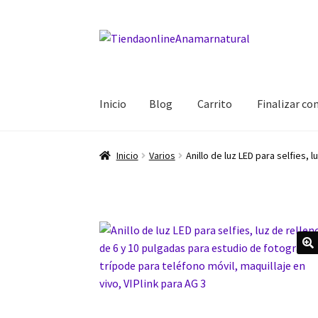
Ir
Ir
a
al
la
contenido
navegación
Inicio
Blog
Carrito
Finalizar c
Inicio
Blog
Carrito
Finalizar compra
Mi cuent
Inicio
Varios
Anillo de luz LED para selfies, 