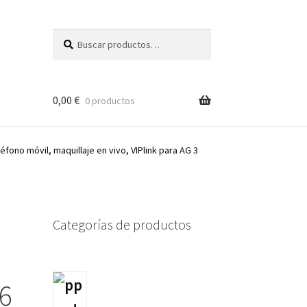
Buscar
Buscar
por:
0,00
€
0 productos
léfono móvil, maquillaje en vivo, VIPlink para AG 3
Categorías de productos
65175
 6