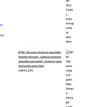
her
M76C Clip para chupete ganchillo
Simple Vintage, cadena chupete
algodón para bebé, chupete para
dentición para Clips
El
El
1,80
€
1,32
€
precio
precio
original
actual
era:
es:
1,80 €.
1,32 €.