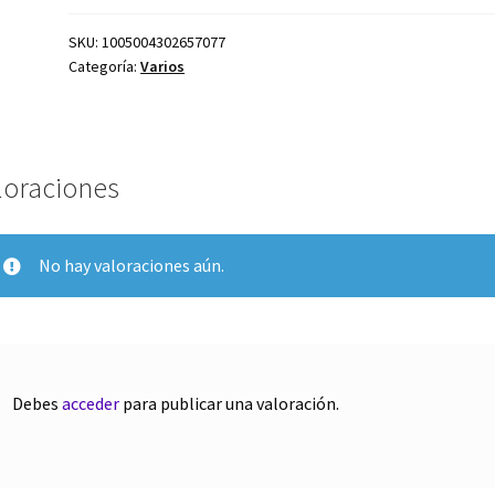
10,95 €.
7,66 €.
SKU:
1005004302657077
Categoría:
Varios
loraciones
No hay valoraciones aún.
Debes
acceder
para publicar una valoración.