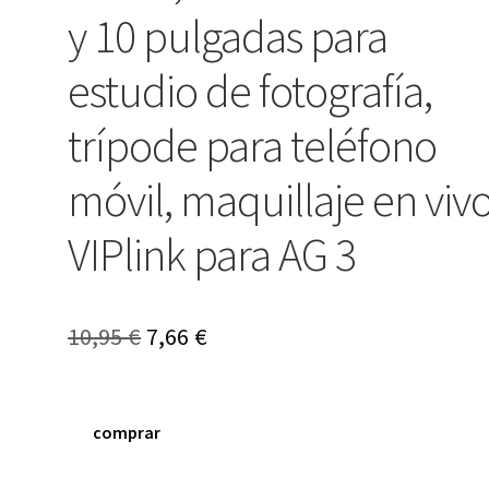
y 10 pulgadas para
estudio de fotografía,
trípode para teléfono
móvil, maquillaje en vivo
VIPlink para AG 3
El
El
10,95
€
7,66
€
precio
precio
original
actual
comprar
era:
es: