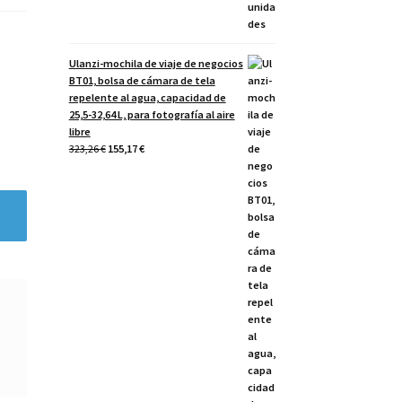
Ulanzi-mochila de viaje de negocios
BT01, bolsa de cámara de tela
repelente al agua, capacidad de
25,5-32,64 L, para fotografía al aire
libre
El
El
323,26
€
155,17
€
precio
precio
original
actual
era:
es:
323,26 €.
155,17 €.